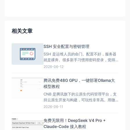
相关文章
SSH 安全配置与密钥管理
SSH 是运维人员的命门。配置不好，服务器
就是裸奔。很多新手习惯用密码登录，觉得
改个复杂密码就万事大吉。大错特错。现在
2026-06-12
自动化爆破脚本满天飞，你的密码再复杂，
也挡不住每秒上千次的撞库尝试。 今天聊聊
腾讯免费48G GPU，一键部署Ollama大
怎么把 SSH 这一关守死。我不讲虚的，直接
模型教程
上干货。 1. 核心原则：弃用密码，拥抱密钥
CNB 是腾讯旗下的云原生代码管理平台，支
密码登录是弱口
持云原生开发与构建，可玩性非常高。用微
信就能绑定登录，不用担心隐私问题。 1 注
2026-06-11
册 &amp; 登录 CNB 第一步 · 创建账号 打
开 cnb.cool，选择你喜欢的方式登录。推荐
免费无限用！DeepSeek V4 Pro +
使用微信扫码，一键绑定即可。 2 创建组织
Claude-Code 接入教程
第二步