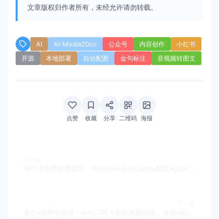
文章版权归作者所有，未经允许请勿转载。
AI
AI-Media2Doc
公众号
内容创作
小红书
开源
本地部署
自动配图
金句标注
音视频转图文
点赞
收藏
分享
二维码
海报
上一篇
GPT-5免费使用教程 - Windows安装Codex配置AgentRouter完整指南2025
下一篇
廉价eSIM卡实测：eUICC写入切换终极指南，免费eSIM激活领取全攻略