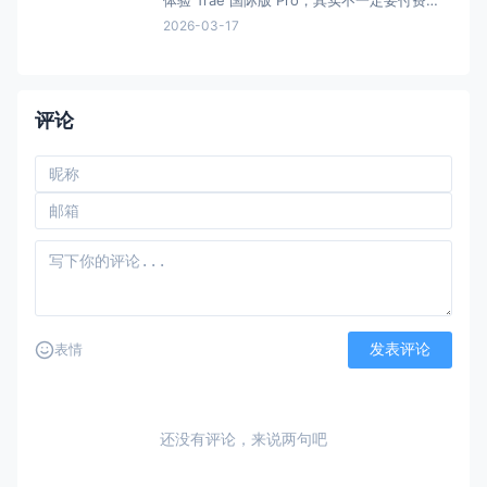
体验 Trae 国际版 Pro，其实不一定要付费。
只要注册新账号，通常就可以获得： 30 天
2026-03-17
Pro 体验会员。 而如果你只是想体验 AI 编程
功能，其实还有一个更简单的方法： 用临时
邮箱注册。 整个过程 不到 3 分钟。 今天就
把完整教程分享
评论
发表评论
表情
还没有评论，来说两句吧