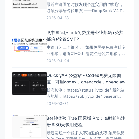
最近在逛圈的时候发现个超实用的 “羊毛”，
必须分享给各位朋友 ——DeepSeek V4 Pro
居然能免费薅了！而且不是那种限时限次的
2026-04-28
试用，注册就能用，还支持 API 调用，能直
接接入 Claude Code 等工具，相当于白嫖一
飞书国际版Lark免费注册企业邮箱+公共
个强力大模型，不管是日常轻量任务还是复
邮箱+设置SMTP
杂的代码、写作需求，都能搞定。
本篇分为三个部分： 如果你需要免费注册企
业邮箱，请看01~06 需要注册公共邮箱，请
看07 需要设置SMTP，请看08~011 01注册
2026-04-04
飞书国际版，链接如下：
https://www.larksuite.com/ PS:用邮箱
QuicklyAPI公益站 - Codex免费无限额
注册，邮箱是你的个人邮箱例如G
度，可用codex，opencode，openclaw
状态检测：https://status.jlypx.de/ 新的站
点地址：https://sub.jlypx.de/ baseurl
填:https://sub.jlypx.de/ 或
2026-03-31
者 https://sub.jlypx.de/v1 （v1可带可不
带，都兼容） 或者 https://bett
3分钟体验 Trae 国际版 Pro：临时邮箱注
册拿30天试用教程
最近发现一个很多人不知道的技巧 如果你想