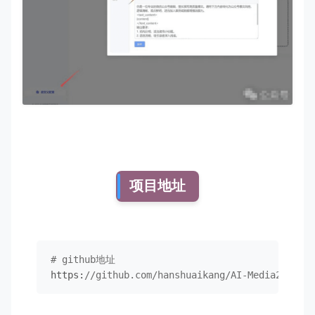
项目地址
# github地址
https:
//github.com/hanshuaikang/AI-Media2Doc